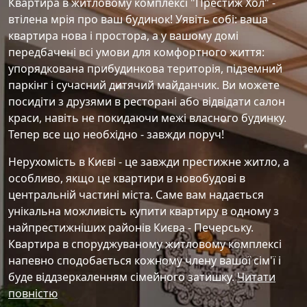
Квартира в житловому комплексі "Престиж Хол" -
втілена мрія про ваш будинок! Уявіть собі: ваша
квартира нова і простора, а у вашому домі
передбачені всі умови для комфортного життя:
упорядкована прибудинкова територія, підземний
паркінг і сучасний дитячий майданчик. Ви можете
посидіти з друзями в ресторані або відвідати салон
краси, навіть не покидаючи межі власного будинку.
Тепер все що необхідно - завжди поруч!
Нерухомість в Києві - це завжди престижне житло, а
особливо, якщо це квартири в новобудові в
центральній частині міста. Саме вам надається
унікальна можливість купити квартиру в одному з
найпрестижніших районів Києва - Печерську.
Квартира в споруджуваному житловому комплексі
напевно сподобається кожному члену вашої сім'ї і
буде віддзеркаленням сімейного затишку.
Читати
повністю