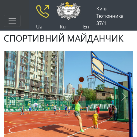
Київ
Тютюнника
37/1
Ua
Ru
En
СПОРТИВНИЙ МАЙДАНЧИК
Previous
Next