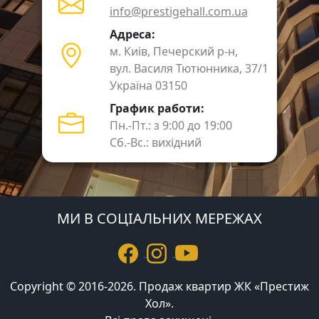
info@prestigehall.com.ua
Адреса:
м. Киів, Печерский р-н,
вул. Василя Тютюнника, 37/1
Україна 03150
График работи:
Пн.-Пт.: з 9:00 до 19:00
Сб.-Вс.: вихідний
МИ В СОЦІАЛЬНИХ МЕРЕЖАХ
Copyright © 2016-2026. Продаж квартир ЖК «Престиж
Хол».