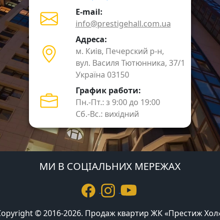
E-mail:
info@prestigehall.com.ua
Адреса:
м. Киів, Печерский р-н,
вул. Василя Тютюнника, 37/1
Україна 03150
График работи:
Пн.-Пт.: з 9:00 до 19:00
Сб.-Вс.: вихідний
МИ В СОЦІАЛЬНИХ МЕРЕЖАХ
Copyright © 2016-2026. Продаж квартир ЖК «Престиж Хол»