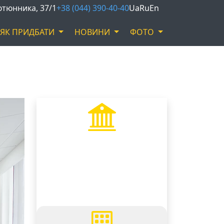
Тютюнника, 37/1
+38 (044) 390-40-40
Ua
Ru
En
ЯК ПРИДБАТИ
НОВИНИ
ФОТО