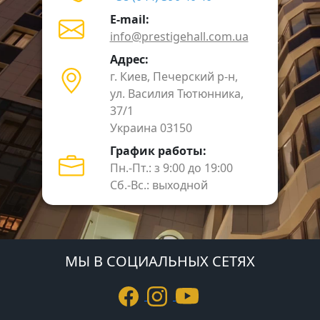
E-mail:
info@prestigehall.com.ua
Адрес:
г. Киев, Печерский р-н,
ул. Василия Тютюнника,
37/1
Украина 03150
График работы:
Пн.-Пт.: з 9:00 до 19:00
Сб.-Вс.: выходной
МЫ В СОЦИАЛЬНЫХ СЕТЯХ